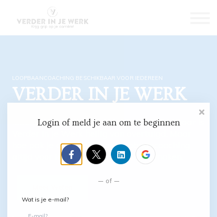
Over ons
Blog
Contact
Log in
Meld je aan
LOOPBAANCOACHING BESCHIKBAAR VOOR IEDEREEN
VERDER IN JE WERK
Iedereen kan meer werkplezier ervaren. Daar is
Login of meld je aan om te beginnen
Verder in je Werk heilig van overtuigd. Maar
hoe pak je dat aan? Door loopbaancoaching
altijd voor iedereen beschikbaar te maken.
of
Meer Weten
Wat is je e-mail?