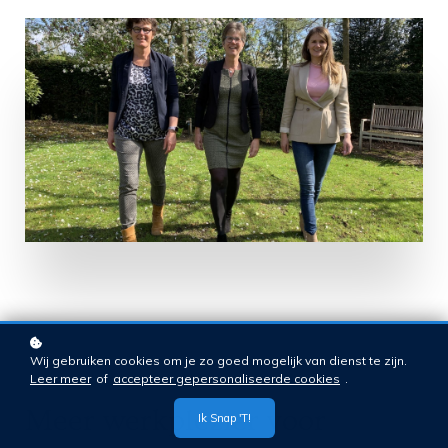
Wij gebruiken cookies om je zo goed mogelijk van dienst te zijn.
Leer meer
of
accepteer gepersonaliseerde cookies
.
Meer werkplezier voor
Ik Snap 't!